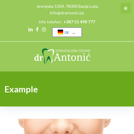
Skip
Jevrejska 103A 78000 Banja Luka
to
info@drantonic.ba
content
info telefon:
+387 51 498 777
DE
Linkedin
Facebook
Instagram
Example
Schlagwort:
Example