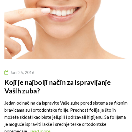
Juni 25, 2016
Koji je najbolji način za ispravljanje
Vaših zuba?
Jedan od načina da ispravite Vaše zube pored sistema sa fiksnim
bravicama su i ortodontske folije. Prednost folija je što ih
možete skidati kao biste jeli,pili i održavali higijenu. Sa folijama
je moguće ispraviti lakše i srednje teške ortodontske
read more
poremećaje.