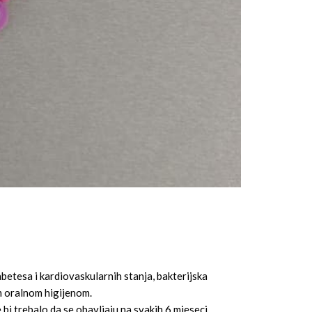
abetesa i kardiovaskularnih stanja, bakterijska
m oralnom higijenom.
i trebalo da se obavljaju na svakih 6 mjeseci.