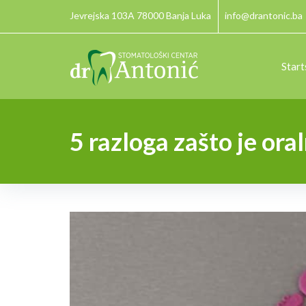
Skip
Jevrejska 103A 78000 Banja Luka
info@drantonic.ba
to
content
Start
5 razloga zašto je ora