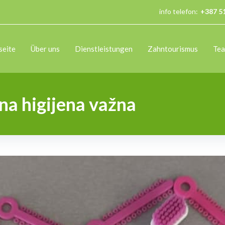
info telefon:
+387 5
seite
Über uns
Dienstleistungen
Zahntourismus
Te
lna higijena važna