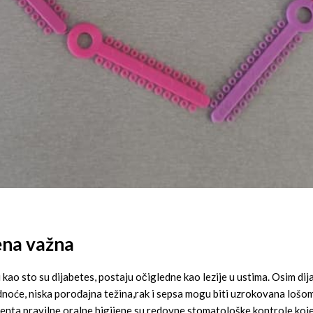
jena važna
 kao sto su dijabetes, postaju očigledne kao lezije u ustima. Osim dij
udnoće, niska porođajna težina,rak i sepsa mogu biti uzrokovana lošo
enta pravilne oralne higijene su redovne stomatološke kontrole koje b