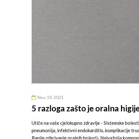
Nov. 19, 2021
5 razloga zašto je oralna higi
Utiče na vaše cjelokupno zdravlje - Sistemske bolesti
pneumonija, infektivni endokarditis, komplikacije tr
Ranije otkrivanje oralnih bolesti- Najvažnija kompon