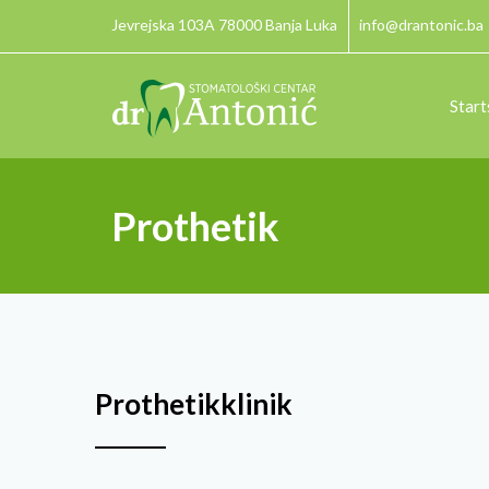
Jevrejska 103A 78000 Banja Luka
info@drantonic.ba
Start
Prothetik
Prothetikklinik