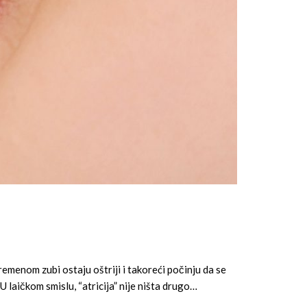
remenom zubi ostaju oštriji i takoreći počinju da se
 U laičkom smislu, “atricija” nije ništa drugo…