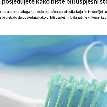
a posjedujete kako biste bili uspješni 
rijeru stomatologa kao dobro plaćenu profesiju, koja će im donijeti un
 bi trebalo da posjeduju kako bi bili uspješni. U današnje vrijeme, ka