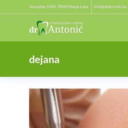
Skip
Jevrejska 103A 78000 Banja Luka
info@drantonic.ba
to
content
dejana
Autor:
dejana