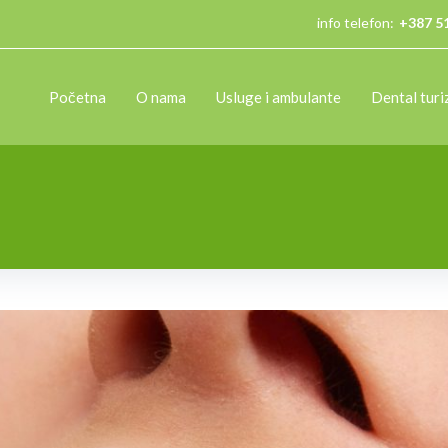
info telefon:
+387 5
Početna
O nama
Usluge i ambulante
Dental tur