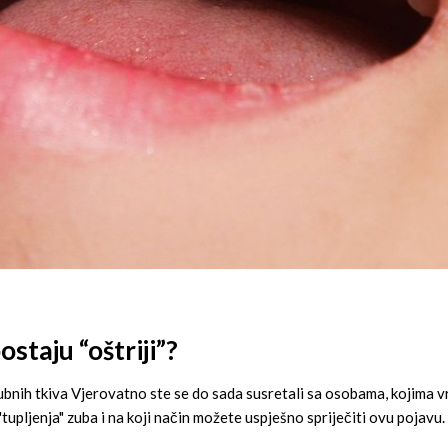
staju “oštriji”?
e zubnih tkiva Vjerovatno ste se do sada susretali sa osobama, kojima v
"tupljenja" zuba i na koji način možete uspješno spriječiti ovu pojavu.