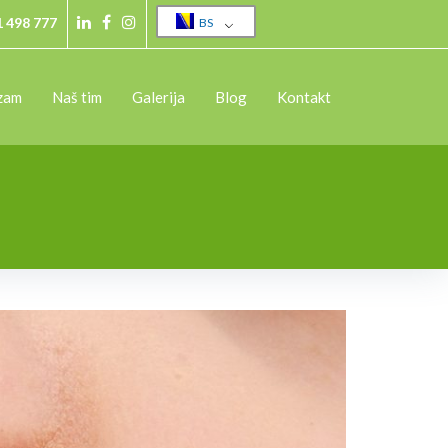
1 498 777
BS
Linkedin
Facebook
Instagram
izam
Naš tim
Galerija
Blog
Kontakt