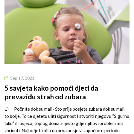
September
2021
Sep 17, 2021
5 savjeta kako pomoći djeci da
prevaziđu strah od zubara
1) Počnite dok su mali- Što prije posjete zubara dok su mali,
to bolje. To će djetetu uliti sigurnost I stvoriti njegovu “Sigurnu
luku” ili osjecaj toplog doma, mjesto gdje njihovi problem biti
zbrinuti. Najbolje bi bilo da prva posjeta započne u periodu