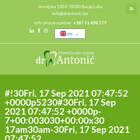
Skip
Jevrejska 103A 78000 Banja Luka
to
info@drantonic.ba
content
Info phone number
+387 51 498 777
EN
Linkedin
Facebook
Instagram
#!30Fri, 17 Sep 2021 07:47:52
+0000p5230#30Fri, 17 Sep
2021 07:47:52 +0000p-
7+00:003030+00:00x30
17am30am-30Fri, 17 Sep 2021
07:47:52