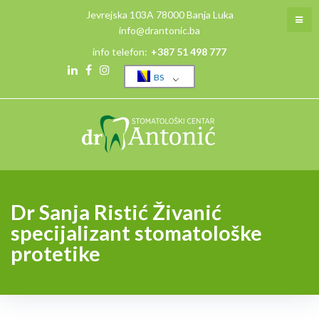
Jevrejska 103A 78000 Banja Luka
info@drantonic.ba
info telefon:
+387 51 498 777
BS
Dr Sanja Ristić Živanić
specijalizant stomatološke
protetike