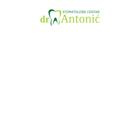
Maja
2021.
maj 20, 2021
Šta je endodoncija?
Endodoncija je grana stomatologije koja se bavi liječenjem
korijenskih kanala zuba tj. liječenjem mekih tkiva zuba. Naši se
zubi sastoje od tvrdih tkiva kao što su caklina, dentin i cement
te mekih tkiva kao što je zubna pulpa. Zubna pulpa je prožeta
živčanim vlaknima tj. predstavlja splet živaca, krvnih žilica i
ostalog potpornog tkiva koje prehranjuje zub, brani ga…
read more