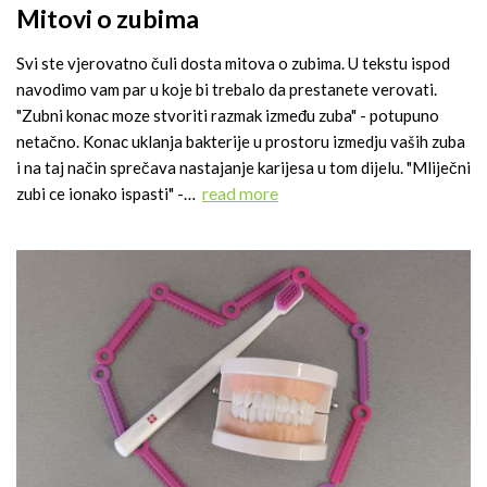
Mitovi o zubima
Svi ste vjerovatno čuli dosta mitova o zubima. U tekstu ispod
navodimo vam par u koje bi trebalo da prestanete verovati.
"Zubni konac moze stvoriti razmak između zuba" - potupuno
netačno. Konac uklanja bakterije u prostoru izmedju vaših zuba
i na taj način sprečava nastajanje karijesa u tom dijelu. "Mliječni
read more
zubi ce ionako ispasti" -…