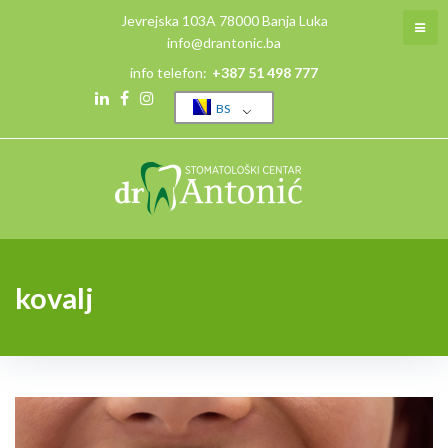
Skip
Jevrejska 103A 78000 Banja Luka
to
info@drantonic.ba
content
info telefon:
+387 51 498 777
BS
Linkedin
Facebook
Instagram
kovalj
Autor:
kovalj