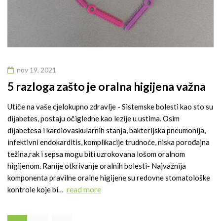
nov 19, 2021
5 razloga zašto je oralna higijena važna
Utiče na vaše cjelokupno zdravlje - Sistemske bolesti kao sto su
dijabetes, postaju očigledne kao lezije u ustima. Osim
dijabetesa i kardiovaskularnih stanja, bakterijska pneumonija,
infektivni endokarditis, komplikacije trudnoće, niska porođajna
težina,rak i sepsa mogu biti uzrokovana lošom oralnom
higijenom. Ranije otkrivanje oralnih bolesti- Najvažnija
komponenta pravilne oralne higijene su redovne stomatološke
read more
kontrole koje bi…