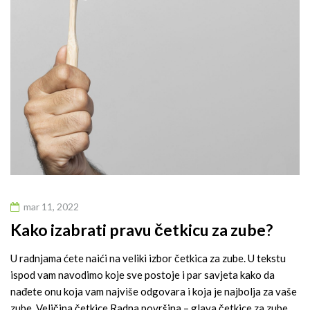
mar 11, 2022
Kako izabrati pravu četkicu za zube?
U radnjama ćete naići na veliki izbor četkica za zube. U tekstu
ispod vam navodimo koje sve postoje i par savjeta kako da
nađete onu koja vam najviše odgovara i koja je najbolja za vaše
zube. Veličina četkice Radna površina – glava četkice za zube