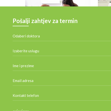
Pošalji zahtjev za termin
Para
Dječja i preventivna
stomatologija
Ambulan
Parodon
Ambulanta za dječju i preventivnu
medicine
stomatologiju O našim malim