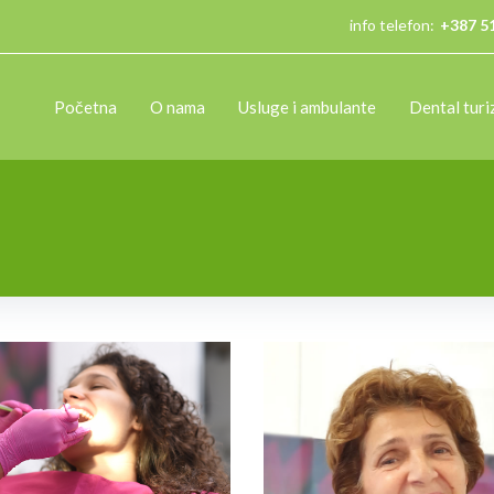
info telefon:
+387 5
Početna
O nama
Usluge i ambulante
Dental tur