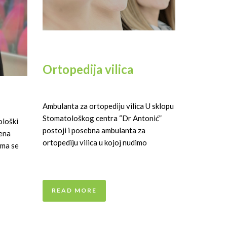
Ortopedija vilica
Ambulanta za ortopediju vilica U sklopu
Stomatološkog centra “Dr Antonić”
ološki
postoji i posebna ambulanta za
vena
ortopediju vilica u kojoj nudimo
ima se
READ MORE