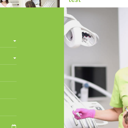
dontologija
ta za paradontologiju
tologija je grana dentalne
 koja se bavi liječenjem