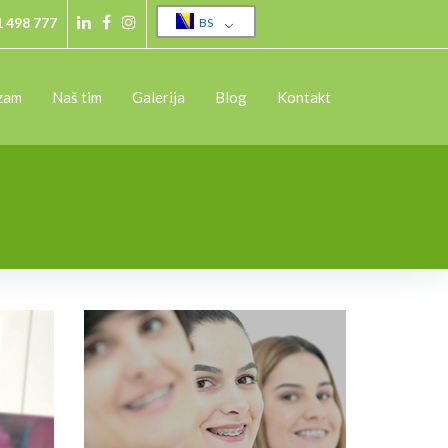
1 498 777
BS
izam
Naš tim
Galerija
Blog
Kontakt