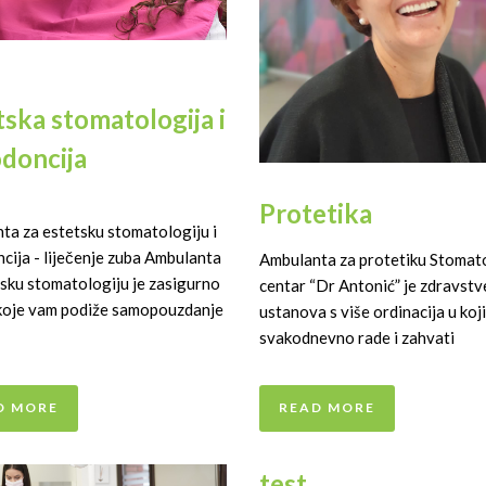
tska stomatologija i
doncija
Protetika
ta za estetsku stomatologiju i
cija - liječenje zuba Ambulanta
Ambulanta za protetiku Stomat
tsku stomatologiju je zasigurno
centar “Dr Antonić” je zdravst
koje vam podiže samopouzdanje
ustanova s više ordinacija u koj
svakodnevno rade i zahvati
D MORE
READ MORE
test