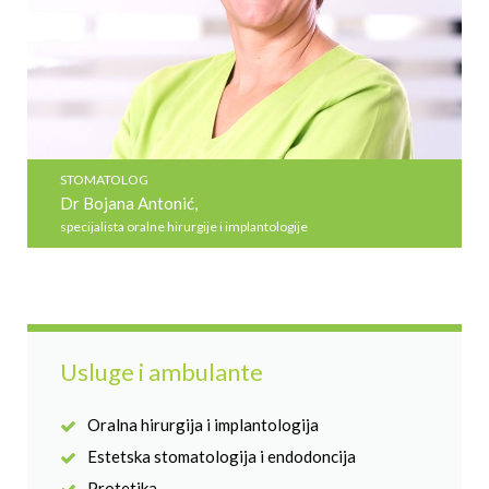
STOMATOLOG
Dr Bojana Antonić,
specijalista oralne hirurgije i implantologije
Usluge i ambulante
Oralna hirurgija i implantologija
Estetska stomatologija i endodoncija
Protetika