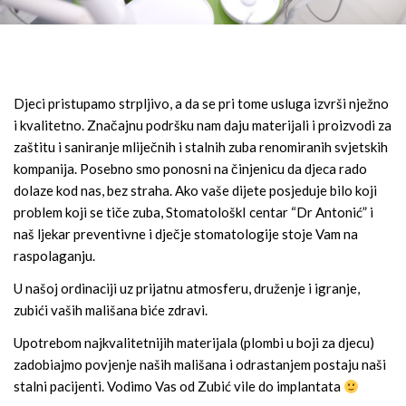
Djeci pristupamo strpljivo, a da se pri tome usluga izvrši nježno
i kvalitetno. Značajnu podršku nam daju materijali i proizvodi za
zaštitu i saniranje mliječnih i stalnih zuba renomiranih svjetskih
kompanija. Posebno smo ponosni na činjenicu da djeca rado
dolaze kod nas, bez straha. Ako vaše dijete posjeduje bilo koji
problem koji se tiče zuba, StomatološkI centar “Dr Antonić” i
naš ljekar preventivne i dječje stomatologije stoje Vam na
raspolaganju.
U našoj ordinaciji uz prijatnu atmosferu, druženje i igranje,
zubići vaših mališana biće zdravi.
Upotrebom najkvalitetnijih materijala (plombi u boji za djecu)
zadobiajmo povjenje naših mališana i odrastanjem postaju naši
stalni pacijenti. Vodimo Vas od Zubić vile do implantata