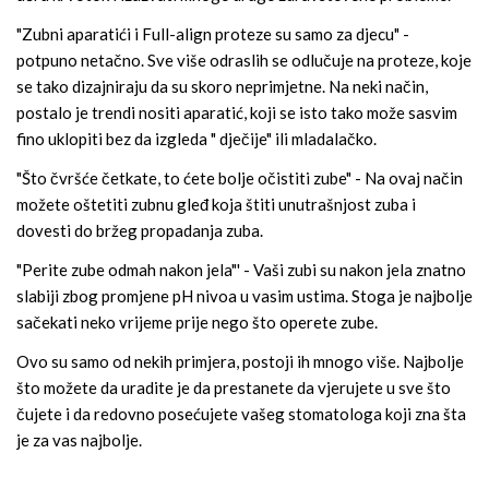
"Zubni aparatići i Full-align proteze su samo za djecu" -
potpuno netačno. Sve više odraslih se odlučuje na proteze, koje
se tako dizajniraju da su skoro neprimjetne. Na neki način,
postalo je trendi nositi aparatić, koji se isto tako može sasvim
fino uklopiti bez da izgleda " dječije" ili mladalačko.
"Što čvršće četkate, to ćete bolje očistiti zube" - Na ovaj način
možete oštetiti zubnu gleđ koja štiti unutrašnjost zuba i
dovesti do bržeg propadanja zuba.
"Perite zube odmah nakon jela"' - Vaši zubi su nakon jela znatno
slabiji zbog promjene pH nivoa u vasim ustima. Stoga je najbolje
sačekati neko vrijeme prije nego što operete zube.
Ovo su samo od nekih primjera, postoji ih mnogo više. Najbolje
što možete da uradite je da prestanete da vjerujete u sve što
čujete i da redovno posećujete vašeg stomatologa koji zna šta
je za vas najbolje.