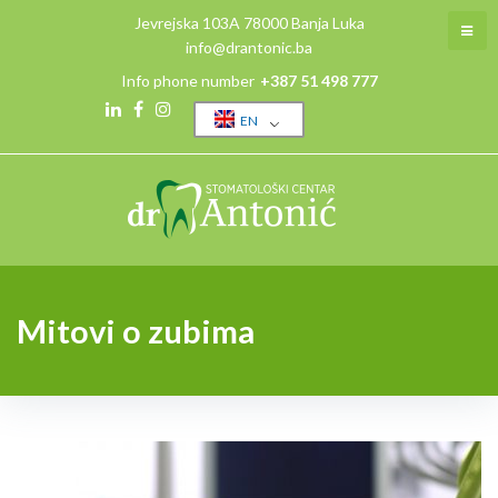
Skip
Jevrejska 103A 78000 Banja Luka
to
info@drantonic.ba
content
Info phone number
+387 51 498 777
EN
Linkedin
Facebook
Instagram
Mitovi o zubima