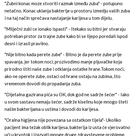
"Zubni konac moze stvoriti razmak između zuba" - potupuno
netačno. Konac uklanja bakterije u prostoru izmedju vaših zuba
i na taj način sprečava nastajanje karijesa u tom dijelu.
"Mliječni zubi ce ionako ispasti" - Itekako su bitni jer stvaraju
potreban prstor za trajne zube kako bi se lijepo poredali ispod
desni i izrasli pravilno.
"Nije bitno kada perete zube" - Bitno je da perete zube prije
spavanja, jer tokom noci, prozivodimo manje pljuvačke koja
prirodno štiti naše zube i otklanja ostatke hrane.Tokom noći,
ako ne operete zube, ostaci od hrane ostaju na zubima, što
vremenom dovodi do propadanja zuba.
"Dijetalna gazirana pića su OK, dok god ne sadrže šećer" - Iako
u svom sastavu nemaju šećer, sadrže kiselinu koje mnogo šteti
našim bakterijama u ustima i dovodi do karijesa.
"Oralna higijena nije povezana sa ostatkom tijela"- Ukoliko
pacijent ima težak oblik karijesa, bakterija iz usta će vjerovatno
ući u krvotok i izazvati mnoge druge zdravstevene probleme.