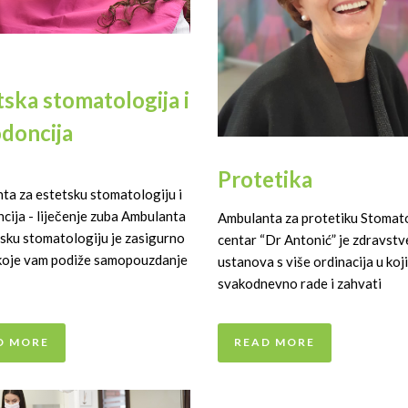
tska stomatologija i
doncija
Protetika
ta za estetsku stomatologiju i
cija - liječenje zuba Ambulanta
Ambulanta za protetiku Stomat
tsku stomatologiju je zasigurno
centar “Dr Antonić” je zdravst
koje vam podiže samopouzdanje
ustanova s više ordinacija u koj
svakodnevno rade i zahvati
D MORE
READ MORE