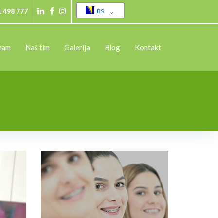
1 498 777
BS
izam
Naš tim
Galerija
Blog
Kontakt