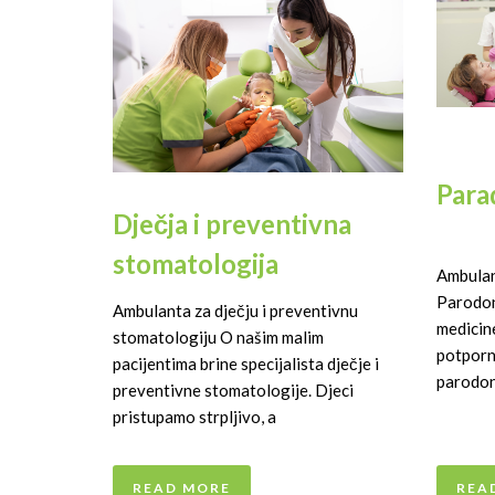
Para
Dječja i preventivna
stomatologija
Ambulan
Parodon
Ambulanta za dječju i preventivnu
medicine
stomatologiju O našim malim
potporni
pacijentima brine specijalista dječje i
parodont
preventivne stomatologije. Djeci
pristupamo strpljivo, a
REA
READ MORE