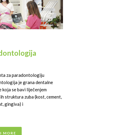
dontologija
ta za paradontologiju
tologija je grana dentalne
 koja se bavi liječenjem
h struktura zuba (kost, cement,
, gingiva) i
D MORE