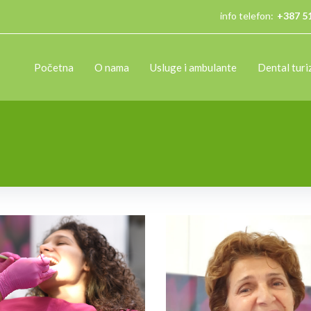
info telefon:
+387 5
Početna
O nama
Usluge i ambulante
Dental tur