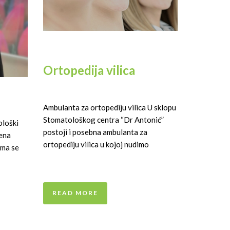
Ortopedija vilica
Ambulanta za ortopediju vilica U sklopu
Stomatološkog centra “Dr Antonić”
ološki
postoji i posebna ambulanta za
vena
ortopediju vilica u kojoj nudimo
ima se
READ MORE